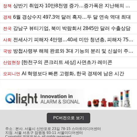
상반기 취업자 10만8천명 증가…증가폭은 지난해의 절반 수준
정책
6월 경상수지 497.3억 달러 흑자…두 달 연속 역대 최대
경제
강남구 뷰티기업, 북미 박람회서 2845만 달러 수출상담
전국
전세사기 피해자 4만명…40세 미만 청년층, 피해자 75.9%
사회
방첩사령부 해체 완료와 3대 기능의 분리 및 신설이 주는 함의
국방
[한천구의 콘크리트 세상] 사면초가 레미콘
산업현장
AI 혁명보다 빠른 고령화, 한국 경제에 남은 시간
오피니언
PC버전으로 보기
주소 : 본사. 서울시 신반포로 23길 78-15 스마트미디어센터
지점. 서울 서초구 잠원동 93-11 서울미디어센터
Copyright 경제포커스 all rights reserved.