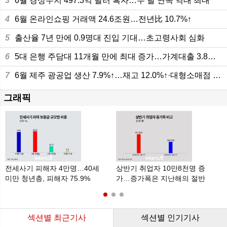
3
6월 경상수지 497.3억 달러 흑자…두 달 연속 역대 최대
4
6월 온라인쇼핑 거래액 24.6조원…전년比 10.7%↑
5
출산율 7년 만에 0.9명대 진입 기대…초고령사회 심화
6
5대 은행 주담대 11개월 만에 최대 증가…가계대출 3.8조원 늘어
7
6월 제주 광공업 생산 7.9%↑…재고 12.0%↑·대형소매점 판매 10.8%
그래픽
전세사기 피해자 4만명…40세
상반기 취업자 10만8천명 증
미만 청년층, 피해자 75.9%
가…증가폭은 지난해의 절반
수준
섹션별 최근기사
섹션별 인기기사