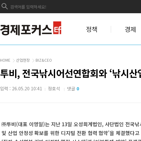
정책
경제
HOME
산업현장
BIZ&CEO
투비, 전국낚시어선연합회와 ‘낚시산업
입력 : 26.05.20 10:41
정호석
댓글
0
|
|
㈜투비(대표 이영일)는 지난 13일 오성회계법인, 사단법인 전국낚
및 산업 안정성 확보를 위한 디지털 전환 협력 협약’을 체결했다고 