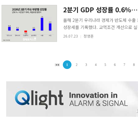
2분기 GDP 성장률 0.6
올해 2분기 우리나라 경제가 반도체 수출
성장세를 기록했다. 교역조건 개선으로 실질
만에 가장 높은 증가율을 나타냈다. 23일 한
26.07.23
정영훈
|
1
2
3
4
5
6
7
8