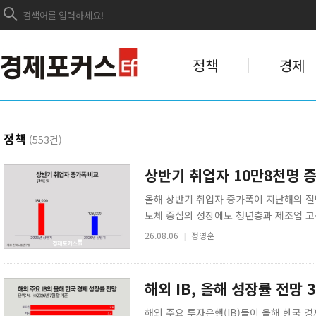
정책
경제
정책
(553건)
상반기 취업자 10만8천명 
올해 상반기 취업자 증가폭이 지난해의 절
도체 중심의 성장에도 청년층과 제조업 
간 취업자 증가 전망치를 기존보다 절반 이
26.08.06
정영훈
|
해외 IB, 올해 성장률 전망 
해외 주요 투자은행(IB)들이 올해 한국 