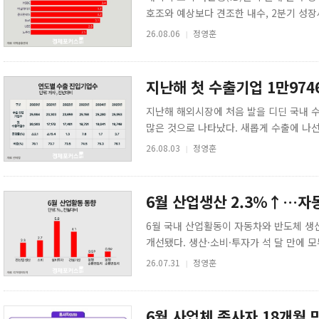
호조와 예상보다 견조한 내수, 2분기 성
달성할 것이라는 전망이 확산하고 있다. 6
26.08.06
정영훈
|
지난해 첫 수출기업 1만97
지난해 해외시장에 처음 발을 디딘 국내 수
많은 것으로 나타났다. 새롭게 수출에 나선
대부분은 소규모 수출과 단일 품목·단일 국
26.08.03
정영훈
|
6월 산업생산 2.3%↑…자
6월 국내 산업활동이 자동차와 반도체 생산
개선됐다. 생산·소비·투자가 석 달 만에 
가세를 기록했지만 건설투자는 부진이 이어
26.07.31
정영훈
|
6월 사업체 종사자 18개월 