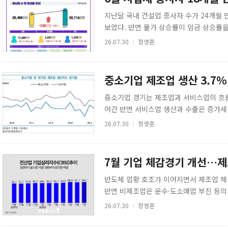
지난달 국내 건설업 종사자 수가 24개월
보였다. 반면 물가 상승률이 임금 상승률을
속 감소해 근로자들의 체감 소득은 악화된 
26.07.30
정영훈
|
중소기업 제조업 생산 3.7
중소기업 경기는 제조업과 서비스업의 흐름
어간 반면 서비스업 생산과 수출은 증가세
30일 중소벤처기업연구원이 발표한 'KOSI
26.07.30
정영훈
|
7월 기업 체감경기 개선…제
반도체 업황 호조가 이어지면서 제조업 체
반면 비제조업은 운수·도소매업 부진 등의
다. 30일 한국은행이 발표한 '7월 기업경기
26.07.30
정영훈
|