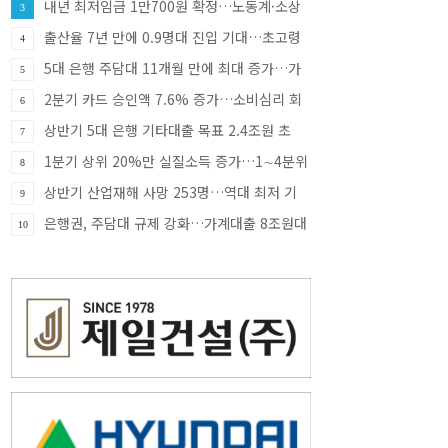
내년 최저임금 1만700원 확정…노동계·소상
3
공인 이의 모두 불수용
출산율 7년 만에 0.9명대 진입 기대…초고령
4
사회 심화
5대 은행 주담대 11개월 만에 최대 증가…가
5
계대출 3.8조원 늘어
2분기 카드 승인액 7.6% 증가…소비심리 회
6
복세 반영
상반기 5대 은행 기타대출 목표 2.4조원 초
7
과…은행권 대출 조이기
1분기 상위 20%만 실질소득 증가…1∼4분위
8
는 모두 감소
상반기 산업재해 사망 253명…역대 최저 기
9
록
은행권, 주담대 규제 강화…가계대출 8조원대
10
증가