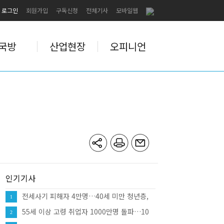
로그인
회원가입
구독신청
전체기사
모바일웹
국방
산업현장
오피니언
인기기사
전세사기 피해자 4만명…40세 미만 청년층,
1
피해자 75.9%
55세 이상 고령 취업자 1000만명 돌파…10
2
명 중 7명 "계속 일 원해"