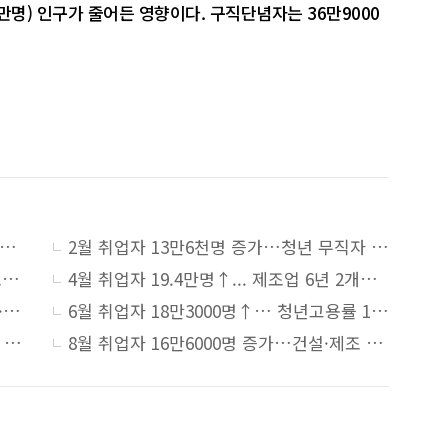
(-4만명) 인구가 줄어든 영향이다. 구직단념자는 36만9000
 취업자 13만5천명 증가···건설업 취업자 17만명 ‘역대 최대 감소’
2월 취업자 13만6천명 증가…청년 무직자 50만명
3월 취업자 19만3천명 증가…건설업·제조업 고용은 '한파'
4월 취업자 19.4만명↑... 제조업 6년 2개월만에 최대 감소
5월 취업자 24만5000명↑… 청년 취업자·고용률↓
6월 취업자 18만3000명↑… 청년고용률 14개월째 하락
7월 취업자 17만명↑…제조·건설업 부진, 20대 ‘쉬었음’ 역대 최대
8월 취업자 16만6000명 증가…건설·제조 취업난 지속