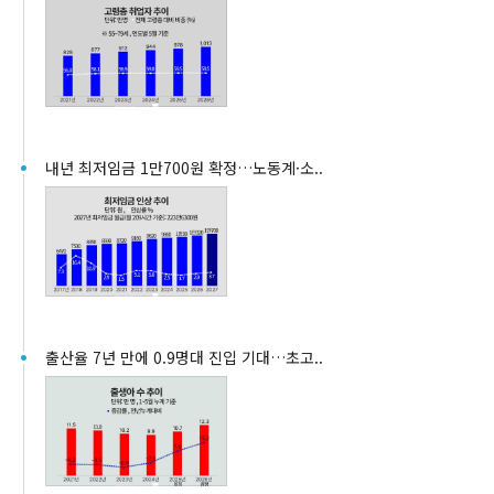
내년 최저임금 1만700원 확정…노동계·소..
출산율 7년 만에 0.9명대 진입 기대…초고..