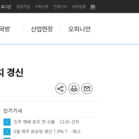
로그인
회원가입
구독신청
전체기사
모바일웹
국방
산업현장
오피니언
치 경신
인기기사
진주 햇배 호주 첫 수출…13.6t 선적
1
6월 제주 광공업 생산 7.9%↑…재고
2
12.0%↑·대형소매점 판매 10.8%