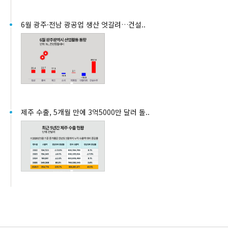
6월 광주·전남 광공업 생산 엇갈려…건설..
제주 수출, 5개월 만에 3억5000만 달러 돌..