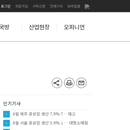
로그인
회원가입
구독신청
전체기사
모바일웹
국방
산업현장
오피니언
인기기사
6월 제주 광공업 생산 7.9%↑…재고
1
12.0%↑·대형소매점 판매 10.8%
6월 서울 광공업 생산 5.9%↓… 대형소매점
2
판매 9.8%↑·건설수주 81.8%↑