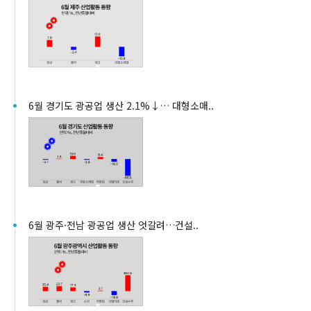
6월 경기도 광공업 생산 2.1%↓… 대형소매..
6월 광주·전남 광공업 생산 엇갈려…건설..