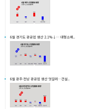
6월 경기도 광공업 생산 2.1%↓… 대형소매..
6월 광주·전남 광공업 생산 엇갈려…건설..