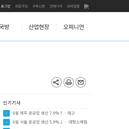
로그인
회원가입
구독신청
전체기사
모바일웹
국방
산업현장
오피니언
인기기사
6월 제주 광공업 생산 7.9%↑…재고
1
12.0%↑·대형소매점 판매 10.8%
6월 서울 광공업 생산 5.9%↓… 대형소매점
2
판매 9.8%↑·건설수주 81.8%↑