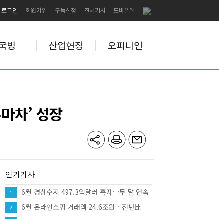
로그인
회원가입
구독신청
전체기사
모바일웹
국방
산업현장
오피니언
두마차’ 성장
인기기사
6월 경상수지 497.3억달러 흑자…두 달 연속
1
역대 최대
6월 온라인쇼핑 거래액 24.6조원…전년比
2
10.7%↑