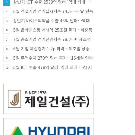
상반기 ICT 수출 2539억 달러 '역대 최대'…
3
반도체·SSD 견인
6월 건설기업 경기실사지수 74.5…두 달 연속
4
상승
상반기 바이오의약품 수출 45억 달러…역대
5
최대
5월 온라인쇼핑 거래액 25조원 돌파…화장품
6
·식품 소비 증가 견인
7월 중소기업 경기전망지수 78.2…비제조업
7
부진에 한 달 만에 하락 전환
6월 기업 체감경기 1.2p 하락…제조업 상승·
8
비제조업 부진
5월 무역수지 270억 달러 흑자…16개월 연속
9
흑자 행진
5월 ICT 수출 478억 달러 ‘역대 최대’…AI 서
10
버 투자에 반도체 호조