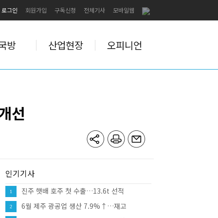
로그인
회원가입
구독신청
전체기사
모바일웹
국방
산업현장
오피니언
 개선
인기기사
진주 햇배 호주 첫 수출…13.6t 선적
1
6월 제주 광공업 생산 7.9%↑…재고
2
12.0%↑·대형소매점 판매 10.8%