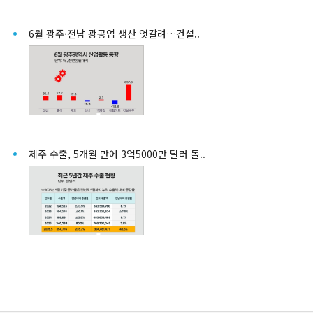
6월 광주·전남 광공업 생산 엇갈려…건설..
제주 수출, 5개월 만에 3억5000만 달러 돌..