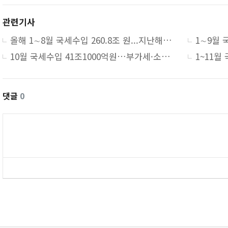
관련기사
올해 1∼8월 국세수입 260.8조 원...지난해보다 28.6조 더 걷혀
10월 국세수입 41조1000억원…부가세·소득세·법인세 일제 증가
댓글
0