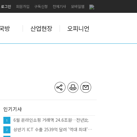
로그인
회원가입
구독신청
전체기사
모바일웹
국방
산업현장
오피니언
인기기사
6월 온라인쇼핑 거래액 24.6조원…전년比
1
10.7%↑
상반기 ICT 수출 2539억 달러 '역대 최대'…
2
반도체·SSD 견인