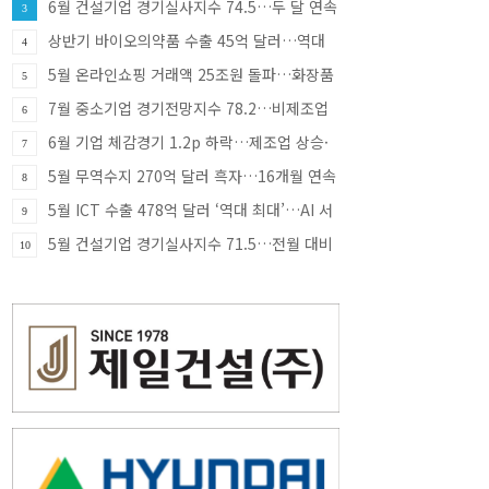
6월 건설기업 경기실사지수 74.5…두 달 연속
3
상승
상반기 바이오의약품 수출 45억 달러…역대
4
최대
5월 온라인쇼핑 거래액 25조원 돌파…화장품
5
·식품 소비 증가 견인
7월 중소기업 경기전망지수 78.2…비제조업
6
부진에 한 달 만에 하락 전환
6월 기업 체감경기 1.2p 하락…제조업 상승·
7
비제조업 부진
5월 무역수지 270억 달러 흑자…16개월 연속
8
흑자 행진
5월 ICT 수출 478억 달러 ‘역대 최대’…AI 서
9
버 투자에 반도체 호조
5월 건설기업 경기실사지수 71.5…전월 대비
10
6.3p 상승