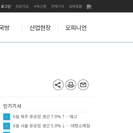
로그인
회원가입
구독신청
전체기사
모바일웹
국방
산업현장
오피니언
인기기사
6월 제주 광공업 생산 7.9%↑…재고
1
12.0%↑·대형소매점 판매 10.8%
6월 서울 광공업 생산 5.9%↓… 대형소매점
2
판매 9.8%↑·건설수주 81.8%↑