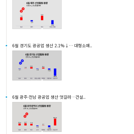
6월 경기도 광공업 생산 2.1%↓… 대형소매..
6월 광주·전남 광공업 생산 엇갈려…건설..