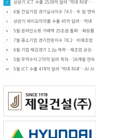
상반기 ICT 수출 2539억 달러 '역대 최대'…
3
반도체·SSD 견인
6월 건설기업 경기실사지수 74.5…두 달 연속
4
상승
상반기 바이오의약품 수출 45억 달러…역대
5
최대
5월 온라인쇼핑 거래액 25조원 돌파…화장품
6
·식품 소비 증가 견인
7월 중소기업 경기전망지수 78.2…비제조업
7
부진에 한 달 만에 하락 전환
6월 기업 체감경기 1.2p 하락…제조업 상승·
8
비제조업 부진
5월 무역수지 270억 달러 흑자…16개월 연속
9
흑자 행진
5월 ICT 수출 478억 달러 ‘역대 최대’…AI 서
10
버 투자에 반도체 호조