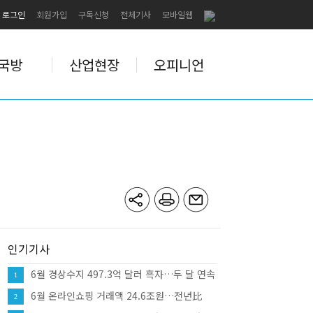
로그인
회원가입
구독신청
전체기사
모바일웹
국방
산업현장
오피니언
인기기사
6월 경상수지 497.3억 달러 흑자…두 달 연속
1
역대 최대
6월 온라인쇼핑 거래액 24.6조원…전년比
2
10.7%↑