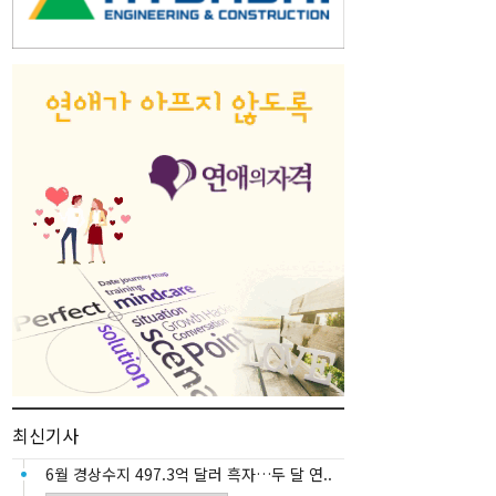
최신기사
6월 경상수지 497.3억 달러 흑자…두 달 연..