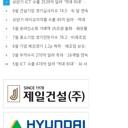
상반기 ICT 수출 2539억 달러 '역대 최대'…
3
반도체·SSD 견인
6월 건설기업 경기실사지수 74.5…두 달 연속
4
상승
상반기 바이오의약품 수출 45억 달러…역대
5
최대
5월 온라인쇼핑 거래액 25조원 돌파…화장품
6
·식품 소비 증가 견인
7월 중소기업 경기전망지수 78.2…비제조업
7
부진에 한 달 만에 하락 전환
6월 기업 체감경기 1.2p 하락…제조업 상승·
8
비제조업 부진
5월 무역수지 270억 달러 흑자…16개월 연속
9
흑자 행진
5월 ICT 수출 478억 달러 ‘역대 최대’…AI 서
10
버 투자에 반도체 호조