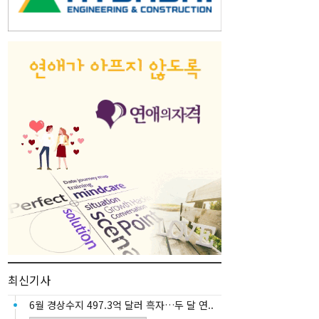
최신기사
6월 경상수지 497.3억 달러 흑자…두 달 연..