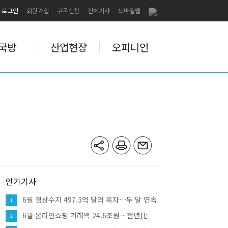
로그인
회원가입
구독신청
전체기사
모바일웹
국방
산업현장
오피니언
인기기사
6월 경상수지 497.3억 달러 흑자…두 달 연속
1
역대 최대
6월 온라인쇼핑 거래액 24.6조원…전년比
2
10.7%↑