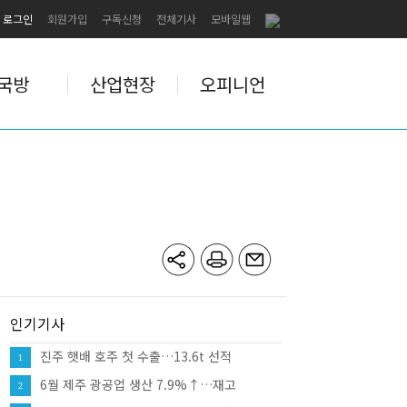
로그인
회원가입
구독신청
전체기사
모바일웹
국방
산업현장
오피니언
인기기사
진주 햇배 호주 첫 수출…13.6t 선적
1
6월 제주 광공업 생산 7.9%↑…재고
2
12.0%↑·대형소매점 판매 10.8%