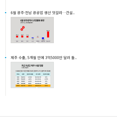
6월 광주·전남 광공업 생산 엇갈려…건설..
제주 수출, 5개월 만에 3억5000만 달러 돌..