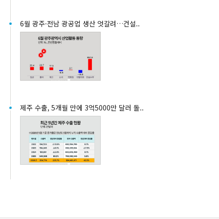
6월 광주·전남 광공업 생산 엇갈려…건설..
제주 수출, 5개월 만에 3억5000만 달러 돌..