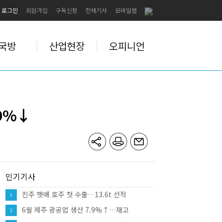
로그인
회원가입
구독신청
전체기사
모바일웹
국방
산업현장
오피니언
.9%↓
인기기사
진주 햇배 호주 첫 수출…13.6t 선적
1
6월 제주 광공업 생산 7.9%↑…재고
2
12.0%↑·대형소매점 판매 10.8%