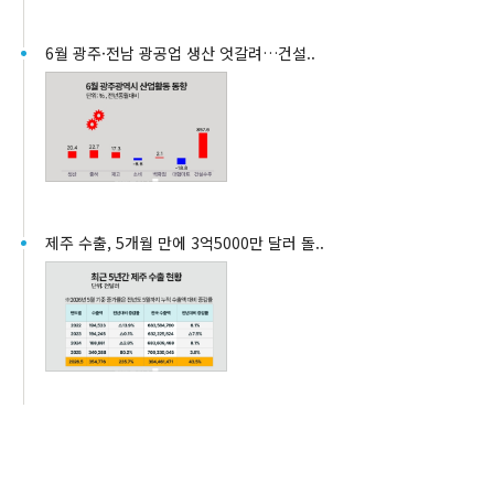
6월 광주·전남 광공업 생산 엇갈려…건설..
제주 수출, 5개월 만에 3억5000만 달러 돌..