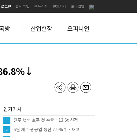
로그인
회원가입
구독신청
전체기사
모바일웹
국방
산업현장
오피니언
86.8%↓
인기기사
진주 햇배 호주 첫 수출…13.6t 선적
1
6월 제주 광공업 생산 7.9%↑…재고
2
12.0%↑·대형소매점 판매 10.8%