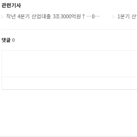
관련기사
작년 4분기 산업대출 3조3000억원↑…8년 만에 최소 증가
댓글
0