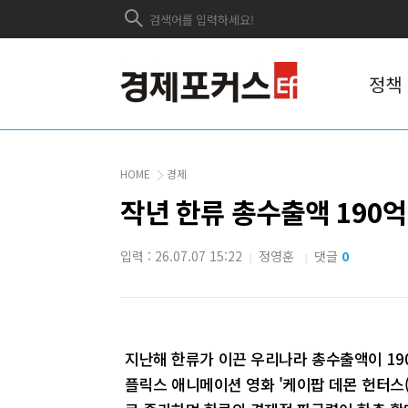
정책
HOME
경제
작년 한류 총수출액 190억
입력 : 26.07.07 15:22
정영훈
댓글
0
|
|
지난해 한류가 이끈 우리나라 총수출액이 19
플릭스 애니메이션 영화 '케이팝 데몬 헌터스(