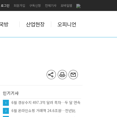
로그인
회원가입
구독신청
전체기사
모바일웹
국방
산업현장
오피니언
인기기사
6월 경상수지 497.3억 달러 흑자…두 달 연속
1
역대 최대
6월 온라인쇼핑 거래액 24.6조원…전년比
2
10.7%↑