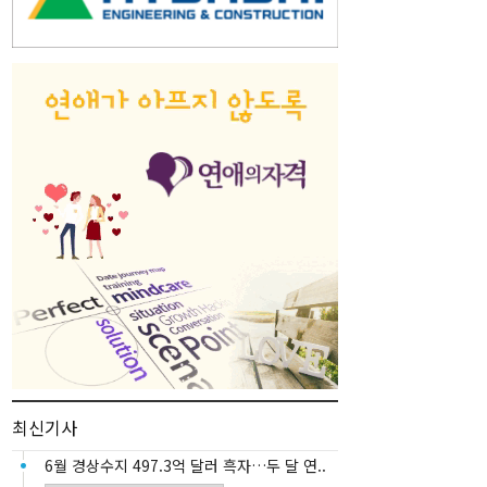
최신기사
6월 경상수지 497.3억 달러 흑자…두 달 연..