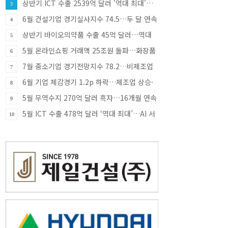
상반기 ICT 수출 2539억 달러 '역대 최대'…
3
반도체·SSD 견인
6월 건설기업 경기실사지수 74.5…두 달 연속
4
상승
상반기 바이오의약품 수출 45억 달러…역대
5
최대
5월 온라인쇼핑 거래액 25조원 돌파…화장품
6
·식품 소비 증가 견인
7월 중소기업 경기전망지수 78.2…비제조업
7
부진에 한 달 만에 하락 전환
6월 기업 체감경기 1.2p 하락…제조업 상승·
8
비제조업 부진
5월 무역수지 270억 달러 흑자…16개월 연속
9
흑자 행진
5월 ICT 수출 478억 달러 ‘역대 최대’…AI 서
10
버 투자에 반도체 호조