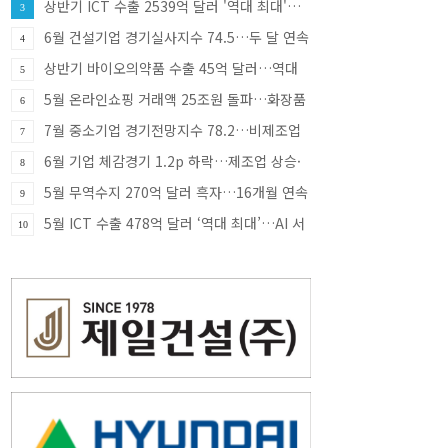
상반기 ICT 수출 2539억 달러 '역대 최대'…
3
반도체·SSD 견인
6월 건설기업 경기실사지수 74.5…두 달 연속
4
상승
상반기 바이오의약품 수출 45억 달러…역대
5
최대
5월 온라인쇼핑 거래액 25조원 돌파…화장품
6
·식품 소비 증가 견인
7월 중소기업 경기전망지수 78.2…비제조업
7
부진에 한 달 만에 하락 전환
6월 기업 체감경기 1.2p 하락…제조업 상승·
8
비제조업 부진
5월 무역수지 270억 달러 흑자…16개월 연속
9
흑자 행진
5월 ICT 수출 478억 달러 ‘역대 최대’…AI 서
10
버 투자에 반도체 호조