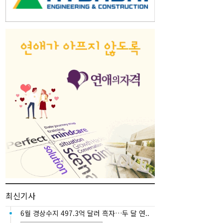
최신기사
6월 경상수지 497.3억 달러 흑자…두 달 연..