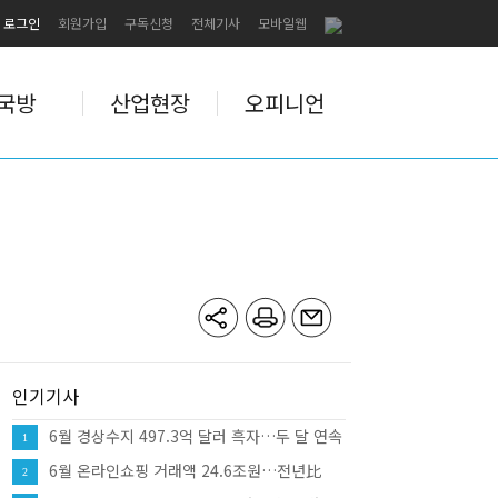
로그인
회원가입
구독신청
전체기사
모바일웹
국방
산업현장
오피니언
인기기사
6월 경상수지 497.3억 달러 흑자…두 달 연속
1
역대 최대
6월 온라인쇼핑 거래액 24.6조원…전년比
2
10.7%↑