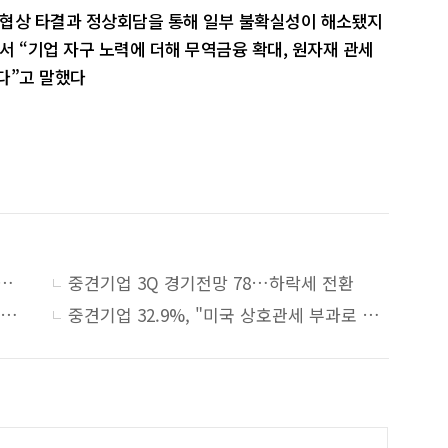
 협상 타결과 정상회담을 통해 일부 불확실성이 해소됐지
서 “기업 자구 노력에 더해 무역금융 확대, 원자재 관세
다”고 말했다
업·중견기업 수출 동반 감소…소기업은 증가세
중견기업 3Q 경기전망 78…하락세 전환
중견기업 37% "올해 하반기 투자 계획 있어"…작년보다 12%P 증가
중견기업 32.9%, "미국 상호관세 부과로 인한 수출경쟁력 하락 우려"