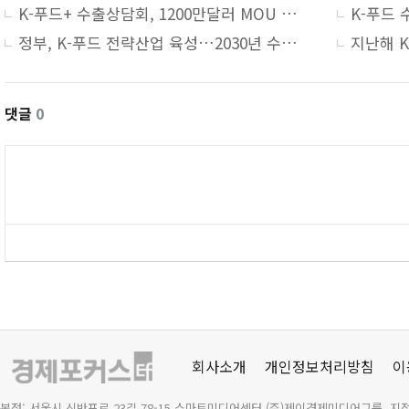
K-푸드+ 수출상담회, 1200만달러 MOU 체결…전년 대비 30%↑
정부, K-푸드 전략산업 육성…2030년 수출 210억 달러 목표
댓글
0
회사소개
개인정보처리방침
이
본점: 서울시 신반포로 23길 78-15 스마트미디어센터 (주)제이경제미디어그룹 지점