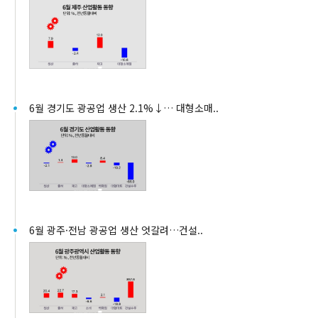
6월 경기도 광공업 생산 2.1%↓… 대형소매..
6월 광주·전남 광공업 생산 엇갈려…건설..