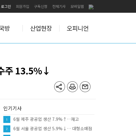
로그인
회원가입
구독신청
전체기사
모바일웹
국방
산업현장
오피니언
수주 13.5%↓
인기기사
6월 제주 광공업 생산 7.9%↑…재고
1
12.0%↑·대형소매점 판매 10.8%
6월 서울 광공업 생산 5.9%↓… 대형소매점
2
판매 9.8%↑·건설수주 81.8%↑