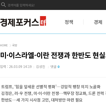
정책
경제
HOME
국방
미·이스라엘-이란 전쟁과 한반도 현
입력 : 26.03.09 14:19
김성진
댓글
0
|
|
트럼프, ‘힘을 앞세운 선별적 평화’…강압적 팽창 의지 노골화
김정은, 러-우 전쟁, 미·이-이란 전쟁…핵무장 정교화, 드론 전력
한반도…세 가지 시사점 고민, 대처방안 마련 필요