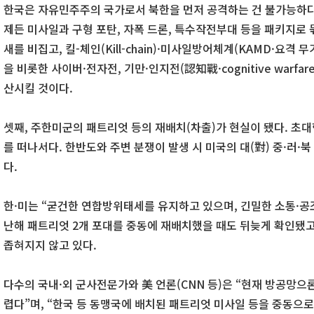
한국은 자유민주주의 국가로서 북한을 먼저 공격하는 건 불가능하다.
제든 미사일과 구형 포탄, 자폭 드론, 특수작전부대 등을 패키지로 
새를 비집고, 킬-체인(Kill-chain)·미사일방어체계(KAMD·요격 
을 비롯한 사이버·전자전, 기만·인지전(認知戰·cognitive warfar
산시킬 것이다.
셋째, 주한미군의 패트리엇 등의 재배치(차출)가 현실이 됐다. 초대형 
를 떠나서다. 한반도와 주변 분쟁이 발생 시 미국의 대(對) 중·러·
다.
한·미는 “굳건한 연합방위태세를 유지하고 있으며, 긴밀한 소통·공
난해 패트리엇 2개 포대를 중동에 재배치했을 때도 뒤늦게 확인됐고
좁혀지지 않고 있다.
다수의 국내·외 군사전문가와 美 언론(CNN 등)은 “현재 방공망으
렵다”며, “한국 등 동맹국에 배치된 패트리엇 미사일 등을 중동으