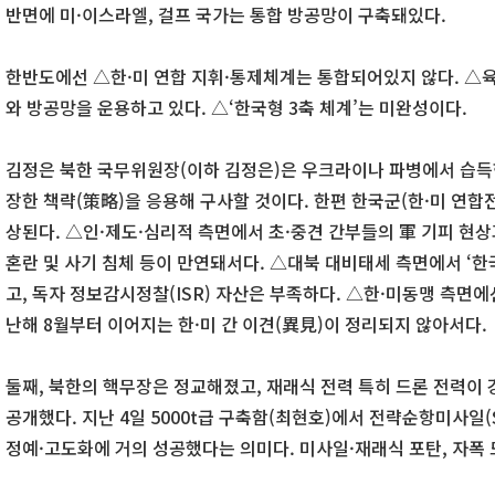
반면에 미·이스라엘, 걸프 국가는 통합 방공망이 구축돼있다.
한반도에선 △한·미 연합 지휘·통제체계는 통합되어있지 않다. △육
와 방공망을 운용하고 있다. △‘한국형 3축 체계’는 미완성이다.
김정은 북한 국무위원장(이하 김정은)은 우크라이나 파병에서 습득
장한 책략(策略)을 응용해 구사할 것이다. 한편 한국군(한·미 연합
상된다. △인·제도·심리적 측면에서 초·중견 간부들의 軍 기피 현상
혼란 및 사기 침체 등이 만연돼서다. △대북 대비태세 측면에서 ‘한
고, 독자 정보감시정찰(ISR) 자산은 부족하다. △한·미동맹 측면에
난해 8월부터 이어지는 한·미 간 이견(異見)이 정리되지 않아서다.
둘째, 북한의 핵무장은 정교해졌고, 재래식 전력 특히 드론 전력이 강
공개했다. 지난 4일 5000t급 구축함(최현호)에서 전략순항미사일
정예·고도화에 거의 성공했다는 의미다. 미사일·재래식 포탄, 자폭