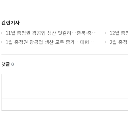
관련기사
11월 충청권 광공업 생산 엇갈려…충북·충남 생산↑, 대전·세종↓
1월 충청권 광공업 생산 모두 증가…대형소매점 판매 ↓
댓글
0