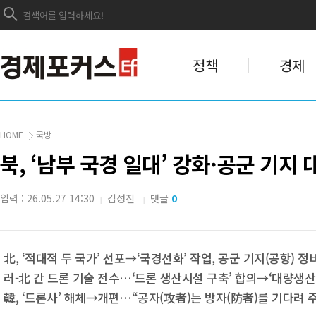
정책
경제
HOME
국방
북, ‘남부 국경 일대’ 강화·공군 기지
입력 : 26.05.27 14:30
김성진
댓글
0
|
|
北, ‘적대적 두 국가’ 선포→‘국경선화’ 작업, 공군 기지(공항) 
러-北 간 드론 기술 전수…‘드론 생산시설 구축’ 합의→‘대량생산
韓, ‘드론사’ 해체→개편…“공자(攻者)는 방자(防者)를 기다려 