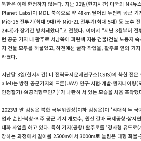
북한은 이에 한정하지 않는다. 지난 20일(현지시간) 미국의 NK뉴스
Planet Labs)이 MDL 북쪽으로 약 48km 떨어진 누천리 공군
MiG-15 전투기(최대 9대)와 MiG-21 전투기(최대 5대) 등 노후
24대)가 장기간 방치돼왔다”고 전했다. 이어서 “지난 3월부터 전
턴 공군 기지 내 활주로 서남쪽에 파란색 지붕 건물(건설 노동자 숙
지 건물 모두를 허물었고, 하천에선 굴착 작업을, 활주로 옆의 기지
라졌다.
지난달 3일(현지시간) 미 전략국제문제연구소(CSIS)의 북한 전문 웹
allel)는 방현 공군기지의 드론(UAV) 연구·시험·개발·엔지니어링(
인정찰기)·9(공격형무인기)’가 나란히 서 있는 모습을 처음 포착했
2023년 말 김정은 북한 국무위원장(이하 김정은)이 ‘적대적 두 국
업과 순천-북창-의주 공군 기지 개보수, 원산 갈마 국제공항·삼지연
대화 사업을 하고 있다. 특히 기지(공항) 활주로를 ‘경사형 유도로(ang
장하는 과정에서 길이를 2500m에서 3000m로 늘림은 대형 화물