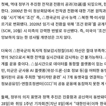
첫째, 역대 정부가 추진한 전작권 전환의 공과(功過)를 되짚으며, 
한다. 2006년 한·미 정상회담에서 전작권 전환에 대한 기본 원칙과 
0월 ‘시기’에서 ‘조건’ 즉, △한국군의 군사 능력 △북한 핵·미
르기로 변화됐다. 2020년 임기 내 전환을 위해 ‘조건 완화’를 
(SCM, 10월) 시 미측의 강력한 반발로 무산됐다. 즉, 미국이 ‘조
양보하지 않는 한 성사될 개연성은 크지 않다.
더욱이 △한국군의 독자적 정보감시정찰(ISR) 자산은 절대 부족하고
명이 5년으로서 북한 전역을 실시간대로 감시하는 건 불가능하다. 
계를 운용 중이다. △실시간으로 데이터를 통합할 플랫폼이 없는 
만, 미군은 군사용 AI 플랫폼(위성·드론·신호 정보 등)을 어떠한 동
필리핀이 공동 주최한 ‘발리카탄 훈련’ 시 7개 동맹국을 연결하는 
정보공유망)·연합조정센터(CCC)’의 공동 운용에 동참하지 못한 게
둘째, 정부의 의지 표명과 정책 추진은 진중함과 공신력이 동반돼야
28일)와 취임 1주년 기자회견(지난 8일)에서 “대한민국(이하 