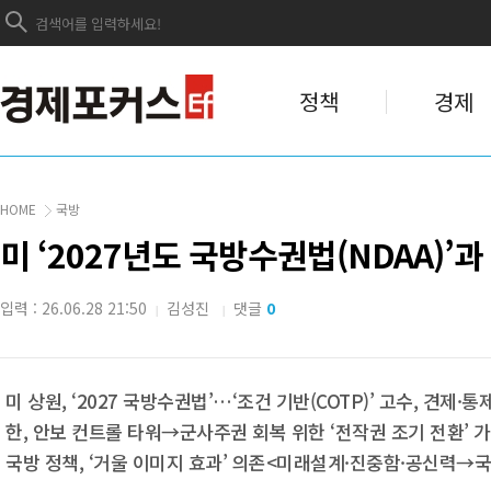
정책
경제
HOME
국방
미 ‘2027년도 국방수권법(NDAA)’과
입력 : 26.06.28 21:50
김성진
댓글
0
|
|
미 상원, ‘2027 국방수권법’…‘조건 기반(COTP)’ 고수, 견제·통
한, 안보 컨트롤 타워→군사주권 회복 위한 ‘전작권 조기 전환’ 
국방 정책, ‘거울 이미지 효과’ 의존<미래설계·진중함·공신력→