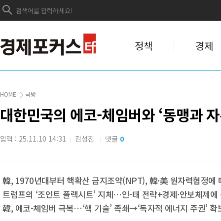
정책
경제
HOME
국방
대한민국의 에코-체임버와 ‘동맹과 자
입력 : 25.11.10 14:31
김성진
댓글
0
|
|
韓, 1970년대부터 핵확산 금지조약(NPT), 韓·美 원자력협정에
트럼프의 ‘조인트 플랙시트’ 지체…인-태 전략+경제·안보체제에 
韓, 에코-체임버 극복…‘핵 기술’ 족쇄→‘독자적 에너지 주권’ 확