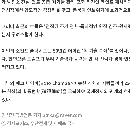
과 발전소 건설-연료 공급-폐기물 관리-포화 직전인 핵연료 재처리까
전시장에선 압도적인 경쟁력을 갖고, 동북아 안보위기에 효과적으로
그러나 최근의 흐름은 ‘전작권 조기 전환-독자적인 원잠 건조-원
는지 우려스럽게 한다.
이번의 조인트 플랙시트는 50년간 이어진 ‘핵 기술 족쇄’를 벗어나,
다. 한편으론 트럼프가 우리 기술력과 능력을 인-태 전략과 경제·
커지고 있다.
내부의 에코 체임버(Echo Chamber·비슷한 성향의 사람들끼리 
는 현상)와 확증편향(確證偏向)을 극복해야 국제정세와 관계의 흐름
있다.
김성진 국방전문 기자 btnksj@naver.com
ⓒ 경제포커스, 무단전재 및 재배포 금지