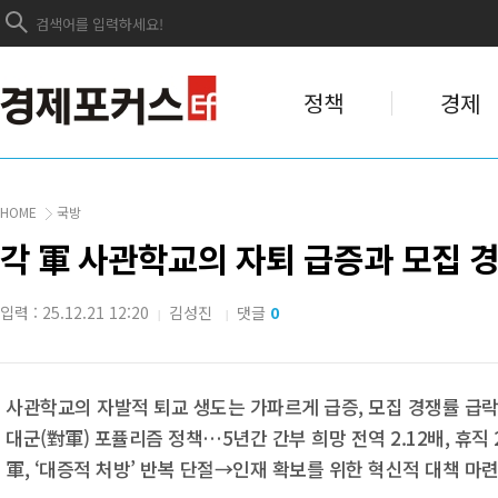
정책
경제
HOME
국방
각 軍 사관학교의 자퇴 급증과 모집 경
입력 : 25.12.21 12:20
김성진
댓글
0
|
|
사관학교의 자발적 퇴교 생도는 가파르게 급증, 모집 경쟁률 급
대군(對軍) 포퓰리즘 정책…5년간 간부 희망 전역 2.12배, 휴직 2
軍, ‘대증적 처방’ 반복 단절→인재 확보를 위한 혁신적 대책 마