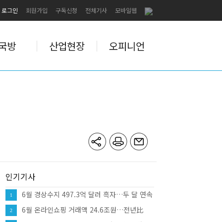
로그인
회원가입
구독신청
전체기사
모바일웹
국방
산업현장
오피니언
인기기사
6월 경상수지 497.3억 달러 흑자…두 달 연속
1
역대 최대
6월 온라인쇼핑 거래액 24.6조원…전년比
2
10.7%↑