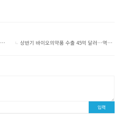
1분기 바이오의약품 수출 20억 달러…11.1%↑ ‘사상 최대’
상반기 바이오의약품 수출 45억 달러…역대 최대
입력