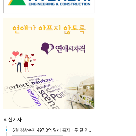
최신기사
6월 경상수지 497.3억 달러 흑자…두 달 연..