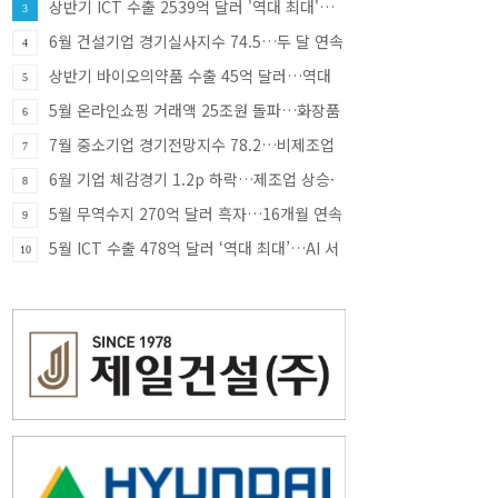
상반기 ICT 수출 2539억 달러 '역대 최대'…
3
반도체·SSD 견인
6월 건설기업 경기실사지수 74.5…두 달 연속
4
상승
상반기 바이오의약품 수출 45억 달러…역대
5
최대
5월 온라인쇼핑 거래액 25조원 돌파…화장품
6
·식품 소비 증가 견인
7월 중소기업 경기전망지수 78.2…비제조업
7
부진에 한 달 만에 하락 전환
6월 기업 체감경기 1.2p 하락…제조업 상승·
8
비제조업 부진
5월 무역수지 270억 달러 흑자…16개월 연속
9
흑자 행진
5월 ICT 수출 478억 달러 ‘역대 최대’…AI 서
10
버 투자에 반도체 호조