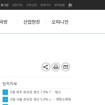
로그인
회원가입
구독신청
전체기사
모바일웹
국방
산업현장
오피니언
인기기사
6월 제주 광공업 생산 7.9%↑…재고
1
12.0%↑·대형소매점 판매 10.8%
6월 서울 광공업 생산 5.9%↓… 대형소매점
2
판매 9.8%↑·건설수주 81.8%↑