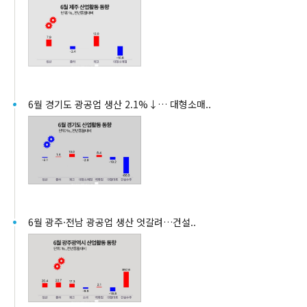
6월 경기도 광공업 생산 2.1%↓… 대형소매..
6월 광주·전남 광공업 생산 엇갈려…건설..