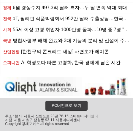
6월 경상수지 497.3억 달러 흑자…두 달 연속 역대 최대
경제
aT, 필리핀 식품박람회서 952만 달러 수출상담…한국산 포도 18년 만에 수출길
전국
55세 이상 고령 취업자 1000만명 돌파…10명 중 7명 "계속 일 원해"
사회
방첩사령부 해체 완료와 3대 기능의 분리 및 신설이 주는 함의
국방
[한천구의 콘크리트 세상] 사면초가 레미콘
산업현장
AI 혁명보다 빠른 고령화, 한국 경제에 남은 시간
오피니언
PC버전으로 보기
주소 : 본사. 서울시 신반포로 23길 78-15 스마트미디어센터
지점. 서울 서초구 잠원동 93-11 서울미디어센터
Copyright 경제포커스 all rights reserved.