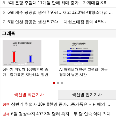
5
5대 은행 주담대 11개월 만에 최대 증가…가계대출 3.8조원 늘어
6
6월 제주 광공업 생산 7.9%↑…재고 12.0%↑·대형소매점 판매 10.8%
7
6월 인천 광공업 생산 5.7%↑… 대형소매점 판매 4.5%↓·건설수주 4.6%↑
그래픽
상반기 취업자 10만8천명 증
AI 혁명보다 빠른 고령화, 한국
해
가…증가폭은 지난해의 절반
경제에 남은 시간
수준
섹션별 최근기사
섹션별 인기기사
상반기 취업자 10만8천명 증가…증가폭은 지난해의 절반 수준
정책
6월 경상수지 497.3억 달러 흑자…두 달 연속 역대 최대
경제