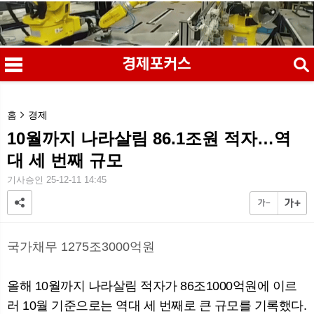
검색
홈
경제
10월까지 나라살림 86.1조원 적자…역
대 세 번째 규모
메
검
기사승인 25-12-11 14:45
국가채무 1275조3000억원
올해 10월까지 나라살림 적자가 86조1000억원에 이르
러 10월 기준으로는 역대 세 번째로 큰 규모를 기록했다.