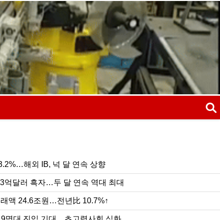
검색
.2%…해외 IB, 넉 달 연속 상향
검
7.3억달러 흑자…두 달 연속 역대 최대
래액 24.6조원…전년比 10.7%↑
0.9명대 진입 기대…초고령사회 심화