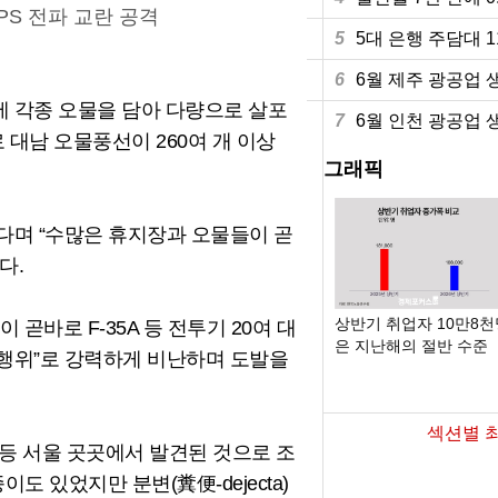
PS 전파 교란 공격
5
5대 은행 주담대 
6
6월 제주 광공업 생
에 각종 오물을 담아 다량으로 살포
7
6월 인천 광공업 생
 대남 오물풍선이 260여 개 이상
그래픽
다며 “수많은 휴지장과 오물들이 곧
다.
6월 온라인쇼핑 거래액 24.6조원…전년比
상반기 취업자 10만8
곧바로 F-35A 등 전투기 20여 대
10.7%↑
은 지난해의 절반 수준
 행위”로 강력하게 비난하며 도발을
섹션별 
등 서울 곳곳에서 발견된 것으로 조
도 있었지만 분변(糞便-dejecta)