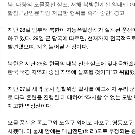
북, 다량의 오물풍선 살포, 서해 북방한계선 일대엔 G
합참, “반인륜적인 저급한 행위를 즉각 중단” 경고
지난 28일 밤부터 북한이 자동폭발장치가 설치된 풍선
하고 있다. 29일 군 당국에 따르면, 현재까지 전국적으로
발견됐으며, 계속 늘어날 전망이다.
북한은 지난 26일 한국의 대북 전단 살포에 맞대응하겠
뉴
한국 국경 지역과 중심 지역에 살포될 것이다”고 위협했
7월 소비자물가 2.8% 상승…석유류 오름
지난 27일 새벽 군사 정찰위성 발사를 예고하자 우리 군이 
세 둔화에 3개월 만에 2%대
로 타격 훈련을 진행한 데 대하여 “좌시할 수 없는 도발
예고한 연장선이다.
오물 풍선은 종로구와 노원구 외에도 마포구, 영등포구 
사됐다. 이 물체 안에는 대남전단(삐라)으로 추정되는 종이