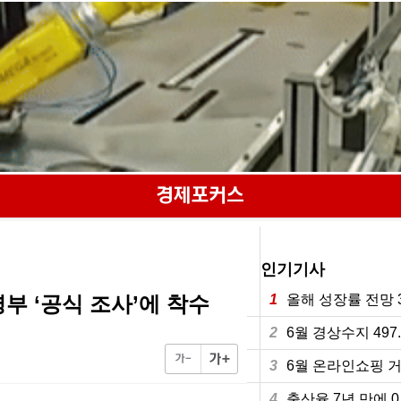
인기기사
령부 ‘공식 조사’에 착수
1
올해 성장률 전망 3
2
6월 경상수지 49
3
6월 온라인쇼핑 거
4
출산율 7년 만에 