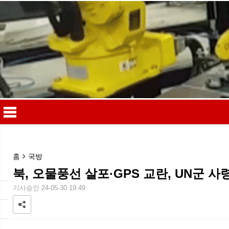
홈
국방
북, 오물풍선 살포·GPS 교란, UN군 사
메
기사승인 24-05-30 19:49