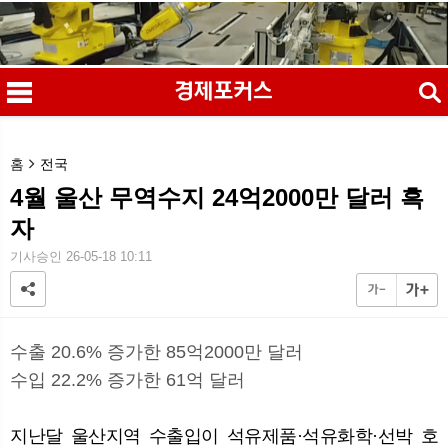
검색
홈
전국
4월 울산 무역수지 24억2000만 달러 흑
자
메
검
기사승인 26-05-18 10:11
수출 20.6% 증가한 85억2000만 달러
수입 22.2% 증가한 61억 달러
지난달 울산지역 수출입이 석유제품·석유화학·선박 호