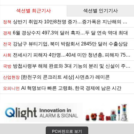
섹션별 최근기사
섹션별 인기기사
상반기 취업자 10만8천명 증가…증가폭은 지난해의 절반 수준
정책
6월 경상수지 497.3억 달러 흑자…두 달 연속 역대 최대
경제
강남구 뷰티기업, 북미 박람회서 2845만 달러 수출상담
전국
전세사기 피해자 4만명…40세 미만 청년층, 피해자 75.9%
사회
방첩사령부 해체 완료와 3대 기능의 분리 및 신설이 주는 함의
국방
[한천구의 콘크리트 세상] 사면초가 레미콘
산업현장
AI 혁명보다 빠른 고령화, 한국 경제에 남은 시간
오피니언
PC버전으로 보기