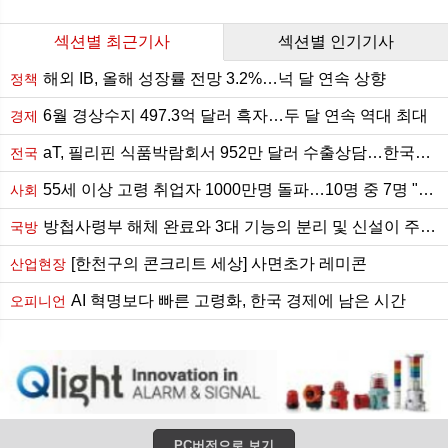
섹션별 최근기사
섹션별 인기기사
해외 IB, 올해 성장률 전망 3.2%…넉 달 연속 상향
정책
6월 경상수지 497.3억 달러 흑자…두 달 연속 역대 최대
경제
aT, 필리핀 식품박람회서 952만 달러 수출상담…한국산 포도 18년 만에 수출길
전국
55세 이상 고령 취업자 1000만명 돌파…10명 중 7명 "계속 일 원해"
사회
방첩사령부 해체 완료와 3대 기능의 분리 및 신설이 주는 함의
국방
[한천구의 콘크리트 세상] 사면초가 레미콘
산업현장
AI 혁명보다 빠른 고령화, 한국 경제에 남은 시간
오피니언
PC버전으로 보기