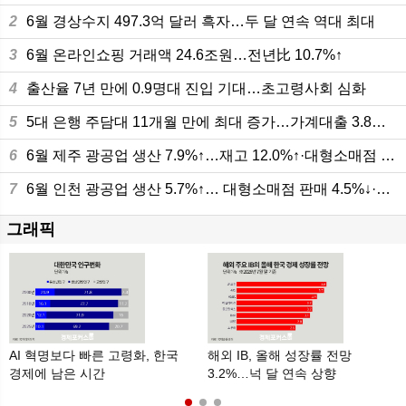
2
6월 경상수지 497.3억 달러 흑자…두 달 연속 역대 최대
3
6월 온라인쇼핑 거래액 24.6조원…전년比 10.7%↑
4
출산율 7년 만에 0.9명대 진입 기대…초고령사회 심화
5
5대 은행 주담대 11개월 만에 최대 증가…가계대출 3.8조원 늘어
6
6월 제주 광공업 생산 7.9%↑…재고 12.0%↑·대형소매점 판매 10.8%
7
6월 인천 광공업 생산 5.7%↑… 대형소매점 판매 4.5%↓·건설수주 4.6%↑
그래픽
AI 혁명보다 빠른 고령화, 한국
해외 IB, 올해 성장률 전망
6
경제에 남은 시간
3.2%…넉 달 연속 상향