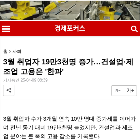
검색
홈
사회
3월 취업자 19만3천명 증가…건설업·제
조업 고용은 '한파'
메
검
기사승인 25-04-09 08:39
3월 취업자 수가 3개월 연속 10만 명대 증가세를 이어가
며 전년 동기 대비 19만3천명 늘었지만, 건설업과 제조
업 분야는 큰 폭의 고용 감소를 기록했다.